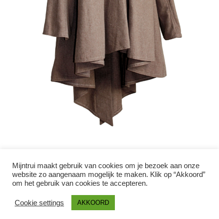
Mijntrui maakt gebruik van cookies om je bezoek aan onze
website zo aangenaam mogelijk te maken. Klik op “Akkoord”
Betalen
Verzenden en retouren
Over mijntrui
om het gebruik van cookies te accepteren.
Algemene voorwaarden
Privacy statement
Disclaimer
Cookie settings
AKKOORD