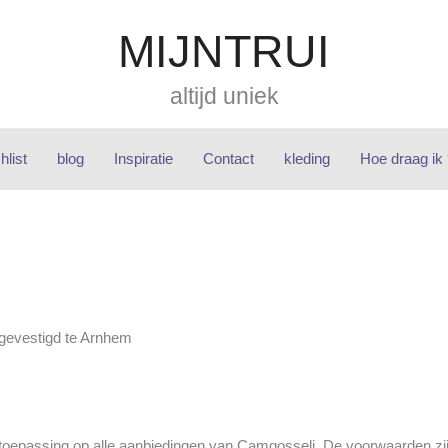
MIJNTRUI
altijd uniek
hlist
blog
Inspiratie
Contact
kleding
Hoe draag ik
gevestigd te Arnhem
oepassing op alle aanbiedingen van Camgosseli. De voorwaarden zijn