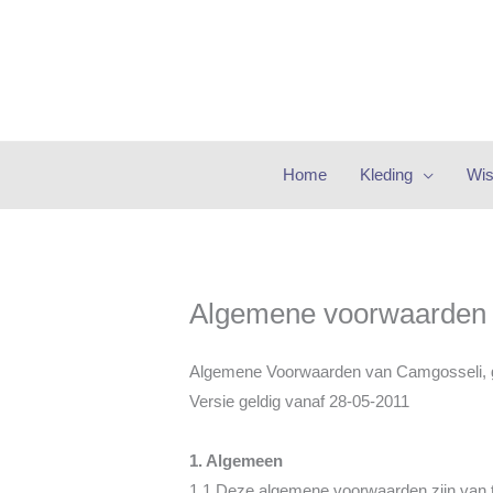
Ga
naar
de
inhoud
Home
Kleding
Wis
Algemene voorwaarden
Algemene Voorwaarden van Camgosseli, 
Versie geldig vanaf 28-05-2011
1. Algemeen
1.1 Deze algemene voorwaarden zijn van t