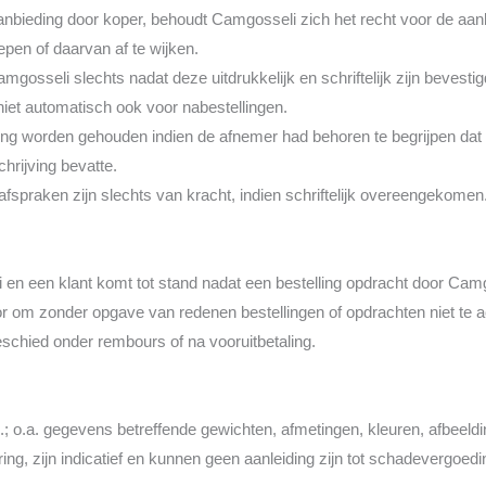
 aanbieding door koper, behoudt Camgosseli zich het recht voor de aa
pen of daarvan af te wijken.
osseli slechts nadat deze uitdrukkelijk en schriftelijk zijn bevestig
iet automatisch ook voor nabestellingen.
ing worden gehouden indien de afnemer had behoren te begrijpen dat
hrijving bevatte.
 afspraken zijn slechts van kracht, indien schriftelijk overeengekomen
n een klant komt tot stand nadat een bestelling opdracht door Camg
r om zonder opgave van redenen bestellingen of opdrachten niet te ac
schied onder rembours of na vooruitbetaling.
c.; o.a. gegevens betreffende gewichten, afmetingen, kleuren, afbeeldin
ng, zijn indicatief en kunnen geen aanleiding zijn tot schadevergoed