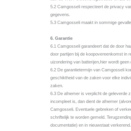
5.2 Camgosseli respecteert de privacy van
gegevens.
5.3 Camgosseli maakt in sommige gevallen g
6. Garantie
6.1 Camgosseli garandeert dat de door ha
door partijen bij de koopovereenkomst in r
uizondering van batterijen,hier wordt geen
6.2 De garantietermijn van Camgosseli kom
geschiktheid van de zaken voor elke indiv
zaken.
6.3 De afnemer is verplicht de geleverde za
incompleet is, dan dient de afnemer (alvo
Camgosseli. Eventuele gebreken of verkee
schriftelijk te worden gemeld. Terugzendin
documentatie) en in nieuwstaat verkerend