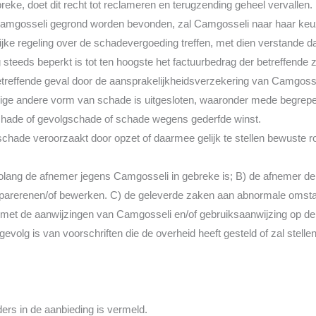
eke, doet dit recht tot reclameren en terugzending geheel vervallen.
 Camgosseli gegrond worden bevonden, zal Camgosseli naar haar keu
ijke regeling over de schadevergoeding treffen, met dien verstande 
steeds beperkt is tot ten hoogste het factuurbedrag der betreffende
etreffende geval door de aansprakelijkheidsverzekering van Camgosse
nige andere vorm van schade is uitgesloten, waaronder mede begrep
chade of gevolgschade of schade wegens gederfde winst.
 schade veroorzaakt door opzet of daarmee gelijk te stellen bewuste r
n zolang de afnemer jegens Camgosseli in gebreke is; B) de afnemer d
reparerenen/of bewerken. C) de geleverde zaken aan abnormale omsta
d met de aanwijzingen van Camgosseli en/of gebruiksaanwijzing op de
gevolg is van voorschriften die de overheid heeft gesteld of zal stelle
nders in de aanbieding is vermeld.