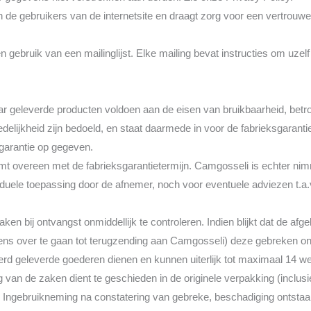
 de gebruikers van de internetsite en draagt zorg voor een vertrouwe
ebruik van een mailinglijst. Elke mailing bevat instructies om uzelf v
ar geleverde producten voldoen aan de eisen van bruikbaarheid, bet
edelijkheid zijn bedoeld, en staat daarmede in voor de fabrieksgarant
 garantie op gegeven.
t overeen met de fabrieksgarantietermijn. Camgosseli is echter nimm
iduele toepassing door de afnemer, noch voor eventuele adviezen t.a.
ken bij ontvangst onmiddellijk te controleren. Indien blijkt dat de af
rens over te gaan tot terugzending aan Camgosseli) deze gebreken onmi
rd geleverde goederen dienen en kunnen uiterlijk tot maximaal 14 
g van de zaken dient te geschieden in de originele verpakking (inclus
. Ingebruikneming na constatering van gebreke, beschadiging ontsta