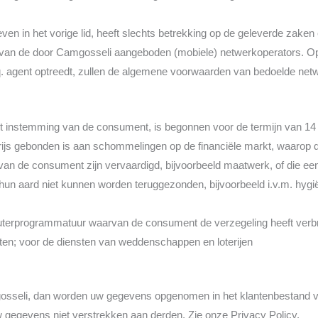
ven in het vorige lid, heeft slechts betrekking op de geleverde zaken
 van de door Camgosseli aangeboden (mobiele) netwerkoperators. Op
. agent optreedt, zullen de algemene voorwaarden van bedoelde netw
et instemming van de consument, is begonnen voor de termijn van 1
ijs gebonden is aan schommelingen op de financiële markt, waarop de
van de consument zijn vervaardigd, bijvoorbeeld maatwerk, of die een
 hun aard niet kunnen worden teruggezonden, bijvoorbeeld i.v.m. hygi
terprogrammatuur waarvan de consument de verzegeling heeft verb
iften; voor de diensten van weddenschappen en loterijen
Camgosseli, dan worden uw gegevens opgenomen in het klantenbestand
 gegevens niet verstrekken aan derden. Zie onze Privacy Policy.