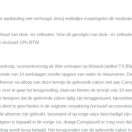
e aanbieding niet verhoogd, tenzij wettelijke maatregelen dit noodzake
rbehoud van druk- en zetfouten. Voor de gevolgen van druk- en zetfou
 en inclusief 19% BTW.
enkoop, overeenkomstig de Wet verkopen op Afstand (artikel 7:5 BW)
riode van 14 werkdagen zonder opgave van reden te retourneren. De
 afnemer na afloop van deze termijn de geleverde zaken niet aan Cam
 over te gaan tot terugzending, daarvan binnen de termijn van 14 werk
bewijzen dat de geleverde zaken tijdig zijn teruggestuurd, bijvoorbe
dient te geschieden in de originele verpakking (inclusief accessoire
de afnemer zijn gebruikt, bezwaard of op enige wijze beschadigd zijn g
hetgeen is bepaald in de vorige zin, draagt Camgosseli er zorg voor d
drag wordt terug betaald. Het terugzenden van de geleverde zaken ko