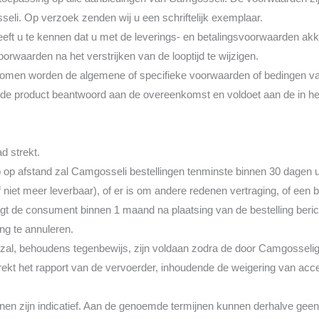
li. Op verzoek zenden wij u een schriftelijk exemplaar.
geeft u te kennen dat u met de leverings- en betalingsvoorwaarden a
oorwaarden na het verstrijken van de looptijd te wijzigen.
ngekomen worden de algemene of specifieke voorwaarden of bedingen v
rde product beantwoord aan de overeenkomst en voldoet aan de in he
d strekt.
 op afstand zal Camgosseli bestellingen tenminste binnen 30 dagen uit
f niet meer leverbaar), of er is om andere redenen vertraging, of een b
gt de consument binnen 1 maand na plaatsing van de bestelling bericht 
ing te annuleren.
izal, behoudens tegenbewijs, zijn voldaan zodra de door Camgossel
rekt het rapport van de vervoerder, inhoudende de weigering van accep
ijnen zijn indicatief. Aan de genoemde termijnen kunnen derhalve gee