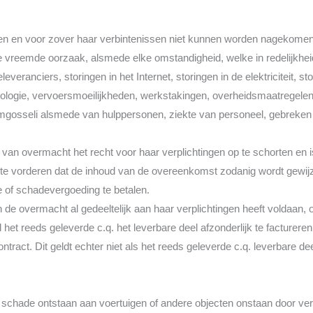
ndien en voor zover haar verbintenissen niet kunnen worden nagekome
vreemde oorzaak, alsmede elke omstandigheid, welke in redelijkheid 
leveranciers, storingen in het Internet, storingen in de elektriciteit, s
nologie, vervoersmoeilijkheden, werkstakingen, overheidsmaatregelen,
mgosseli alsmede van hulppersonen, ziekte van personeel, gebreken i
 van overmacht het recht voor haar verplichtingen op te schorten en
 te vorderen dat de inhoud van de overeenkomst zodanig wordt gewijzigd
 of schadevergoeding te betalen.
 de overmacht al gedeeltelijk aan haar verplichtingen heeft voldaan, o
gd het reeds geleverde c.q. het leverbare deel afzonderlijk te facture
contract. Dit geldt echter niet als het reeds geleverde c.q. leverbare d
or schade ontstaan aan voertuigen of andere objecten onstaan door 