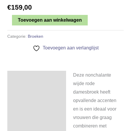
€
159,00
Rode
Toevoegen aan winkelwagen
damesbroek
Valerie
Categorie:
Broeken
aantal
Toevoegen aan verlanglijst
Deze nonchalante
Beschrijving
wijde rode
Beoordelingen (0)
damesbroek heeft
opvallende accenten
en is een ideaal voor
vrouwen die graag
combineren met