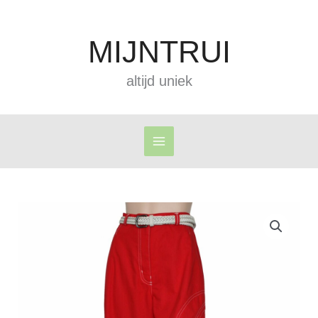
Ga
naar
MIJNTRUI
de
inhoud
altijd uniek