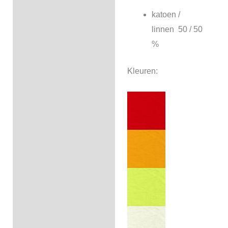
katoen /
linnen 50 / 50
%
Kleuren: