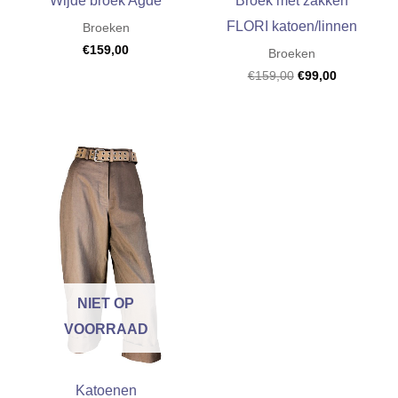
Wijde broek Agde
Broek met zakken
FLORI katoen/linnen
Broeken
€
159,00
Broeken
Oorspronkelijke
Huidige
€
159,00
€
99,00
prijs
prijs
was:
is:
€159,00.
€99,00.
NIET OP
VOORRAAD
Katoenen